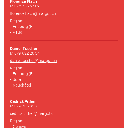
Florence Flach
M 076 355 57 09
florence.flach@margot
.ch
Region:
Fribourg (F)
Vaud
Daniel Tuscher
M 079 622 28 34
daniel.tuscher@margot
.ch
Region:
Fribourg (F)
Jura
Neuchâtel
Cédrick Pither
M 079 305 35 73
cedrick.pither@margot
.ch
Region:
Genève